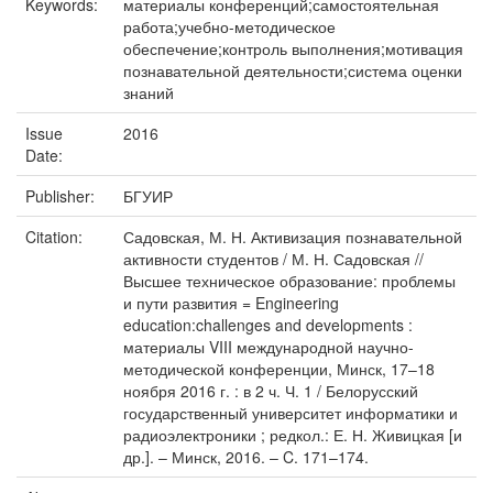
Keywords:
материалы конференций;самостоятельная
работа;учебно-методическое
обеспечение;контроль выполнения;мотивация
познавательной деятельности;система оценки
знаний
Issue
2016
Date:
Publisher:
БГУИР
Citation:
Садовская, М. Н. Активизация познавательной
активности студентов / М. Н. Садовская //
Высшее техническое образование: проблемы
и пути развития = Engineering
education:challenges and developments :
материалы VIII международной научно-
методической конференции, Минск, 17–18
ноября 2016 г. : в 2 ч. Ч. 1 / Белорусский
государственный университет информатики и
радиоэлектроники ; редкол.: Е. Н. Живицкая [и
др.]. – Минск, 2016. – C. 171–174.