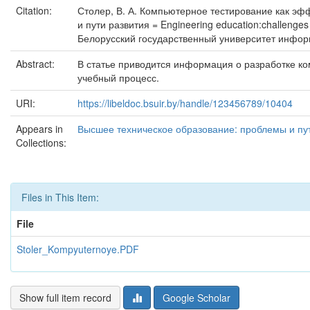
Citation:
Столер, В. А. Компьютерное тестирование как эфф
и пути развития = Engineering education:challenge
Белорусский государственный университет информат
Abstract:
В статье приводится информация о разработке к
учебный процесс.
URI:
https://libeldoc.bsuir.by/handle/123456789/10404
Appears in
Высшее техническое образование: проблемы и пут
Collections:
Files in This Item:
File
Stoler_Kompyuternoye.PDF
Show full item record
Google Scholar