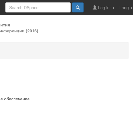
Log in:
Lang
вития
онференции (2016)
ое обеспечение