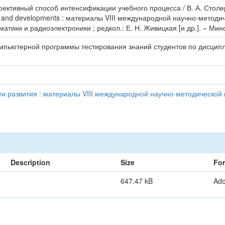
ективный способ интенсификации учебного процесса / В. А. Столе
s and developments : материалы VIII международной научно-методиче
ики и радиоэлектроники ; редкол.: Е. Н. Живицкая [и др.]. – Минс
омпьютерной программы тестирования знаний студентов по дисци
и развития : материалы VIII международной научно-методической
Description
Size
Fo
647.47 kB
Ad