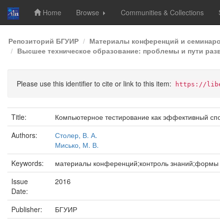
Home
Browse
Communities & Collections
Skip
Репозиторий БГУИР
Материалы конференций и семинар
navigation
Высшее техническое образование: проблемы и пути разв
Please use this identifier to cite or link to this item:
https://lib
Title:
Компьютерное тестирование как эффективный сп
Authors:
Столер, В. А.
Мисько, М. В.
Keywords:
материалы конференций;контроль знаний;формы 
Issue
2016
Date:
Publisher:
БГУИР