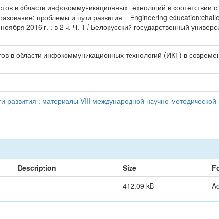
стов в области инфокоммуникационных технологий в соотетствии с 
разование: проблемы и пути развития = Engineering education:chal
ября 2016 г. : в 2 ч. Ч. 1 / Белорусский государственный универс
тов в области инфокоммуникационных технологий (ИКТ) в совреме
и развития : материалы VIII международной научно-методической
Description
Size
F
412.09 kB
A