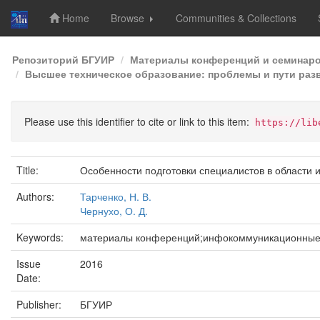
Home
Browse
Communities & Collections
Skip
Репозиторий БГУИР
Материалы конференций и семинар
navigation
Высшее техническое образование: проблемы и пути разв
Please use this identifier to cite or link to this item:
https://lib
Title:
Особенности подготовки специалистов в области 
Authors:
Тарченко, Н. В.
Чернухо, О. Д.
Keywords:
материалы конференций;инфокоммуникационные т
Issue
2016
Date:
Publisher:
БГУИР