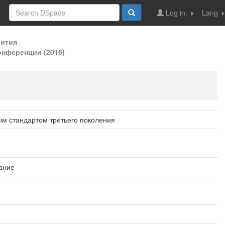
Log in:
Lang
вития
онференции (2016)
ым стандартом третьего поколения
ание