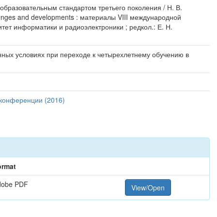
образовательным стандартом третьего поколения / Н. В.
lenges and developments : материалы VIII международной
итет информатики и радиоэлектроники ; редкол.: Е. Н.
нных условиях при переходе к четырехлетнему обучению в
 конференции (2016)
ormat
dobe PDF
View/Open