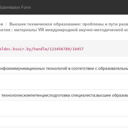
Submission Form
ов
Высшее техническое образование: проблемы и пути раз
ития : материалы VIII международной научно-методической к
eldoc.bsuir.by/handle/123456789/10457
инфокоммуникационных технологий в соотетствии с образовательн
ехнологии;компетенции;подготовка специалиста;высшее образов