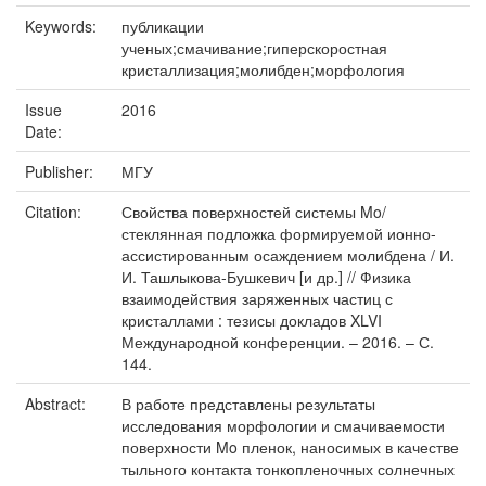
Keywords:
публикации
ученых;смачивание;гиперскоростная
кристаллизация;молибден;морфология
Issue
2016
Date:
Publisher:
МГУ
Citation:
Свойства поверхностей системы Mo/
стеклянная подложка формируемой ионно-
ассистированным осаждением молибдена / И.
И. Ташлыкова-Бушкевич [и др.] // Физика
взаимодействия заряженных частиц с
кристаллами : тезисы докладов XLVI
Международной конференции. – 2016. – С.
144.
Abstract:
В работе представлены результаты
исследования морфологии и смачиваемости
поверхности Mo пленок, наносимых в качестве
тыльного контакта тонкопленочных солнечных