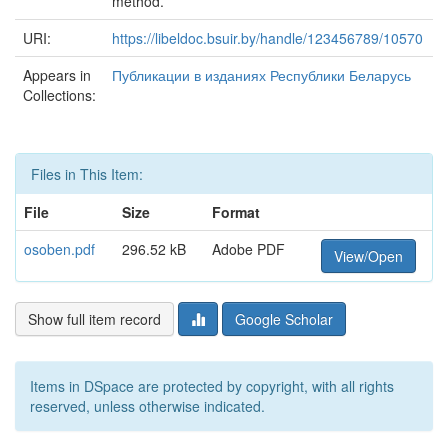
method.
URI:
https://libeldoc.bsuir.by/handle/123456789/10570
Appears in
Публикации в изданиях Республики Беларусь
Collections:
Files in This Item:
File
Size
Format
osoben.pdf
296.52 kB
Adobe PDF
View/Open
Show full item record
Google Scholar
Items in DSpace are protected by copyright, with all rights
reserved, unless otherwise indicated.