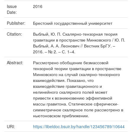
Issue
2016
Date:
Publisher:
Брестский государственный университет
Citation:
Выблый, Ю. П. Скалярно-тензорная теория
гравитации в пространстве Минковского / Ю. П.
Выблый, А. А. Леонович // Вестник БрГУ. –
2016. – № 2. – С. 1–4.
Abstract:
Рассмотрено обобщение безмассовой
тензорной теории гравитации в пространстве
Минковского на случай скалярно-тензорного
взаимодействия. Показано, что
взаимодействие гравитационного и
нелинейного скалярного полей может
привести к возникновению эффективной
массы гравитона. Статическое сферически-
симметричное скалярное поле рассмотрено в
ньютоновском приближении.
URI:
https://libeldoc.bsuir.by/handle/123456789/10644