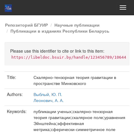
Skip
Репозиторий БГУИР
Научные публикации
navigation
Публикации в изданиях Республики Беларусь
Please use this identifier to cite or link to this item:
https://libeldoc.bsuir.by/handle/123456789/10644
Title:
Скалярно-тензорная теория гравитации в
пространстве Минковского
Authors:
Выблый, Ю. П.
Леонович, А. А.
Keywords:
публикации ученых;скалярно-тензорная
теория гравитации;скалярное поле;уравнения
Эйнштейна;эффективная
метрика;сферически-симметричное поле