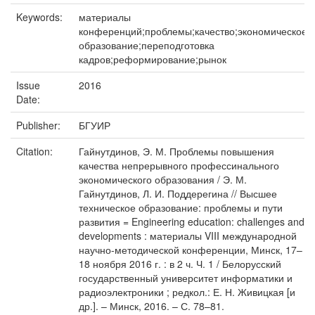
Keywords:
материалы
конференций;проблемы;качество;экономическое
образование;переподготовка
кадров;реформирование;рынок
Issue
2016
Date:
Publisher:
БГУИР
Citation:
Гайнутдинов, Э. М. Проблемы повышения
качества непрерывного профессинального
экономического образования / Э. М.
Гайнутдинов, Л. И. Поддерегина // Высшее
техническое образование: проблемы и пути
развития = Engineering education: challenges and
developments : материалы VIII международной
научно-методической конференции, Минск, 17–
18 ноября 2016 г. : в 2 ч. Ч. 1 / Белорусский
государственный университет информатики и
радиоэлектроники ; редкол.: Е. Н. Живицкая [и
др.]. – Минск, 2016. – С. 78–81.