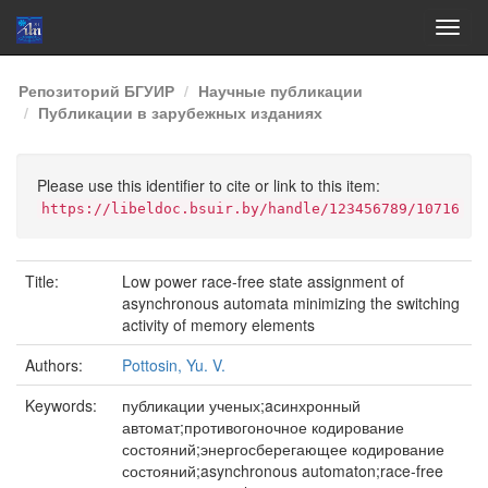
Skip
Репозиторий БГУИР
Научные публикации
navigation
Публикации в зарубежных изданиях
Please use this identifier to cite or link to this item:
https://libeldoc.bsuir.by/handle/123456789/10716
Title:
Low power race-free state assignment of
asynchronous automata minimizing the switching
activity of memory elements
Authors:
Pottosin, Yu. V.
Keywords:
публикации ученых;aсинхронный
автомат;противогоночное кодирование
состояний;энергосберегающее кодирование
состояний;asynchronous automaton;race-free