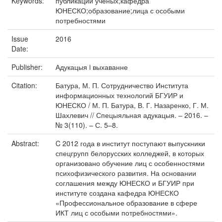
Keywords:
публикации ученых;кафедра
ЮНЕСКО;образование;лица с особыми
потребностями
Issue
2016
Date:
Publisher:
Адукацыя i выхаванне
Citation:
Батура, М. П. Сотрудничество Института
информационных технологий БГУИР и
ЮНЕСКО / М. П. Батура, В. Г. Назаренко, Г. М.
Шахлевич // Спецыяльная адукацыя. – 2016. –
№ 3(110). – С. 5–8.
Abstract:
C 2012 года в институт поступают выпускники
спецгрупп белорусских колледжей, в которых
организовано обучение лиц с особенностями
психофизического развития. На основании
соглашения между ЮНЕСКО и БГУИР при
институте создана кафедра ЮНЕСКО
«Профессиональное образование в сфере
ИКТ лиц с особыми потребностями».