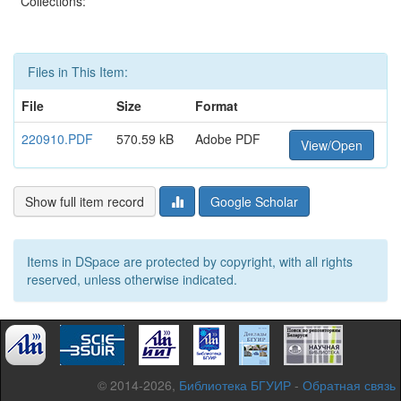
Collections:
Files in This Item:
File
Size
Format
220910.PDF
570.59 kB
Adobe PDF
View/Open
Show full item record
Google Scholar
Items in DSpace are protected by copyright, with all rights
reserved, unless otherwise indicated.
© 2014-2026,
Библиотека БГУИР
-
Обратная связь