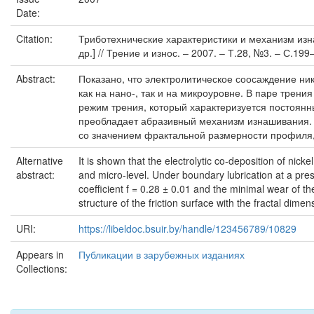
Date:
Citation:
Триботехнические характеристики и механизм из
др.] // Трение и износ. – 2007. – Т.28, №3. – С.199
Abstract:
Показано, что электролитическое соосаждение н
как на нано-, так и на микроуровне. В паре тре
режим трения, который характеризуется постоянн
преобладает абразивный механизм изнашивания. 
со значением фрактальной размерности профиля,
Alternative
It is shown that the electrolytic co-deposition of n
abstract:
and micro-level. Under boundary lubrication at a pre
coefficient f = 0.28 ± 0.01 and the minimal wear of th
structure of the friction surface with the fractal dimens
URI:
https://libeldoc.bsuir.by/handle/123456789/10829
Appears in
Публикации в зарубежных изданиях
Collections: