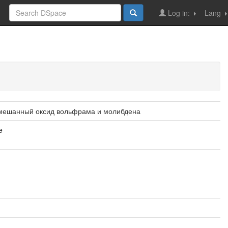
Log in:
Lang
смешанный оксид вольфрама и молибдена
e