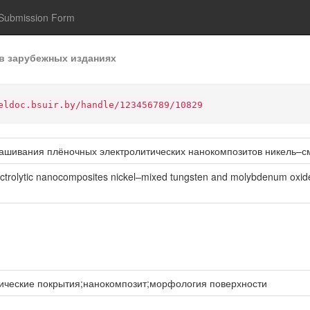
Submission Form
в зарубежных изданиях
eldoc.bsuir.by/handle/123456789/10829
нашивания плёночных электролитических нанокомпозитов никель–
lectrolytic nanocomposites nickel–mixed tungsten and molybdenum oxid
тические покрытия;нанокомпозит;морфология поверхности