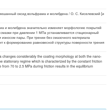
ешанный оксид вольфрама и молибдена / О. С. Киселевский [и
ама и молибдена значительно изменяет морфологию покрытий
й смазки при давлении 1 МПа устанавливается стационарный
м износом пары. При трении без смазочного материала
ит к формированию равновесной структуры поверхности трения
des changes considerably the coating morphology at both the nano-
stationary regime which is characterized by the constant friction
 from 70 to 2.5 MPa during friction results in the equilibrium