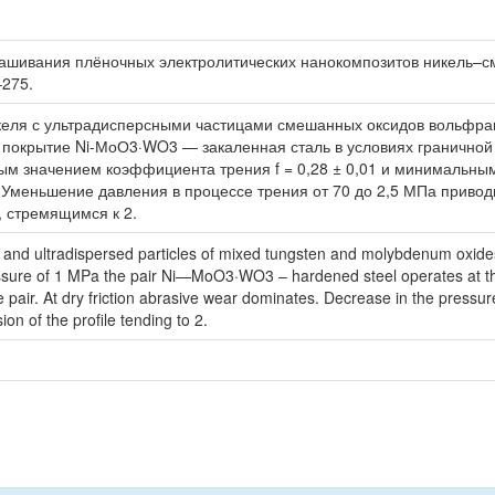
нашивания плёночных электролитических нанокомпозитов никель–см
–275.
икеля с ультрадисперсными частицами смешанных оксидов вольфр
ния покрытие Ni-МоО3·WO3 — закаленная сталь в условиях гранично
ым значением коэффициента трения f = 0,28 ± 0,01 и минимальны
Уменьшение давления в процессе трения от 70 до 2,5 МПа привод
 стремящимся к 2.
ickel and ultradispersed particles of mixed tungsten and molybdenum oxi
ssure of 1 MPa the pair Ni—MoO3·WO3 – hardened steel operates at the 
e pair. At dry friction abrasive wear dominates. Decrease in the pressure
ion of the profile tending to 2.