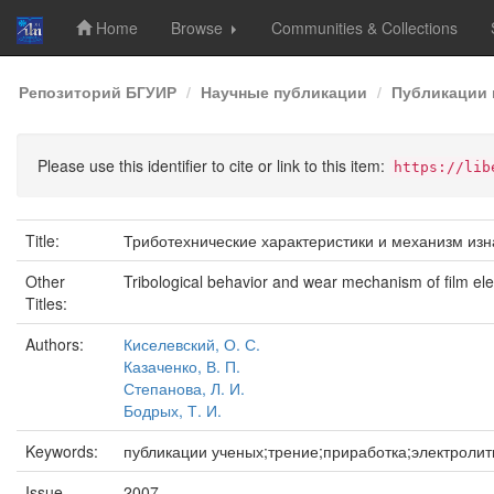
Home
Browse
Communities & Collections
Skip
Репозиторий БГУИР
Научные публикации
Публикации 
navigation
Please use this identifier to cite or link to this item:
https://lib
Title:
Триботехнические характеристики и механизм из
Other
Tribological behavior and wear mechanism of film e
Titles:
Authors:
Киселевский, О. С.
Казаченко, В. П.
Степанова, Л. И.
Бодрых, Т. И.
Keywords:
публикации ученых;трение;приработка;электроли
Issue
2007