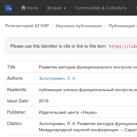
Home
Browse
Communities & Collections
Skip
Репозиторий БГУИР
Научные публикации
Публикации 
navigation
Please use this identifier to cite or link to this item:
https://lib
Title:
Развитие методов функционального контроля си
Authors:
Золоторевич, Л. А.
Keywords:
публикации ученых;функциональный контроль;к
Issue Date:
2016
Publisher:
Издательский центр «Наука»
Citation:
Золоторевич, Л. А. Развитие методов функцион
Международной научной конференции. – Саратов