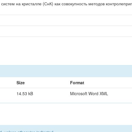
систем на кристалле (СнК) как совокупность методов контролепри
Size
Format
14.53 kB
Microsoft Word XML