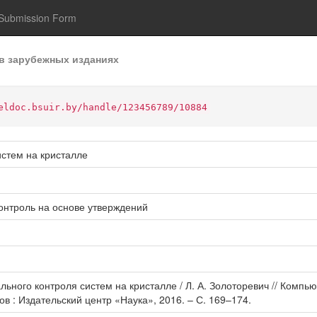
Submission Form
в зарубежных изданиях
eldoc.bsuir.by/handle/123456789/10884
стем на кристалле
онтроль на основе утверждений
ального контроля систем на кристалле / Л. А. Золоторевич // Ком
 : Издательский центр «Наука», 2016. – С. 169–174.