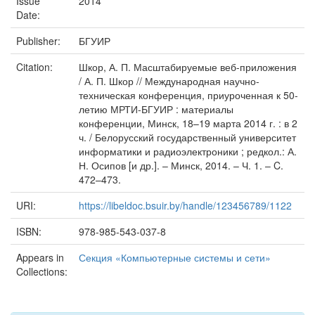
Issue
2014
Date:
Publisher:
БГУИР
Citation:
Шкор, А. П. Масштабируемые веб-приложения
/ А. П. Шкор // Международная научно-
техническая конференция, приуроченная к 50-
летию МРТИ-БГУИР : материалы
конференции, Минск, 18–19 марта 2014 г. : в 2
ч. / Белорусский государственный университет
информатики и радиоэлектроники ; редкол.: А.
Н. Осипов [и др.]. – Минск, 2014. – Ч. 1. – C.
472–473.
URI:
https://libeldoc.bsuir.by/handle/123456789/1122
ISBN:
978-985-543-037-8
Appears in
Секция «Компьютерные системы и сети»
Collections: