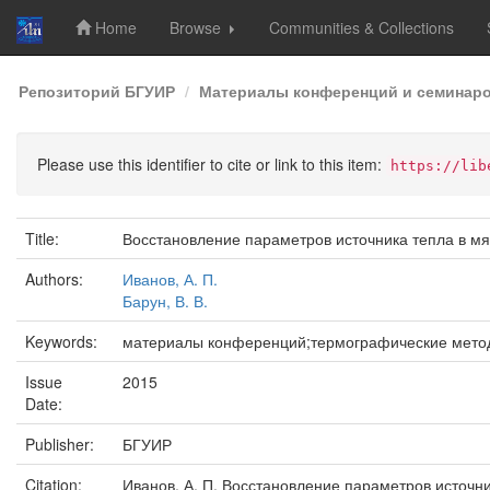
Home
Browse
Communities & Collections
Skip
Репозиторий БГУИР
Материалы конференций и семинар
navigation
Please use this identifier to cite or link to this item:
https://lib
Title:
Восстановление параметров источника тепла в м
Authors:
Иванов, А. П.
Барун, В. В.
Keywords:
материалы конференций;термографические метод
Issue
2015
Date:
Publisher:
БГУИР
Citation:
Иванов, А. П. Восстановление параметров источни