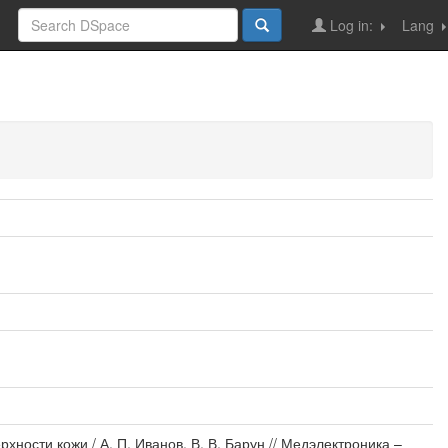
Log in:
Lang
ости кожи / А. П. Иванов, В. В. Барун // Медэлектроника –