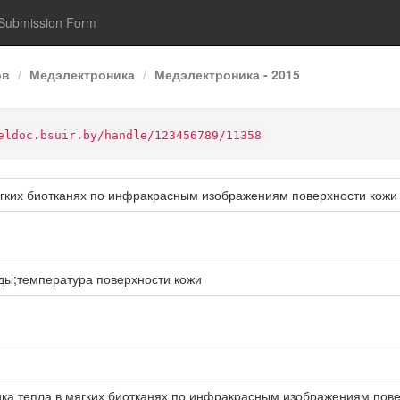
Submission Form
ов
Медэлектроника
Медэлектроника - 2015
eldoc.bsuir.by/handle/123456789/11358
ягких биотканях по инфракрасным изображениям поверхности кожи
ы;температура поверхности кожи
ка тепла в мягких биотканях по инфракрасным изображениям поверхн