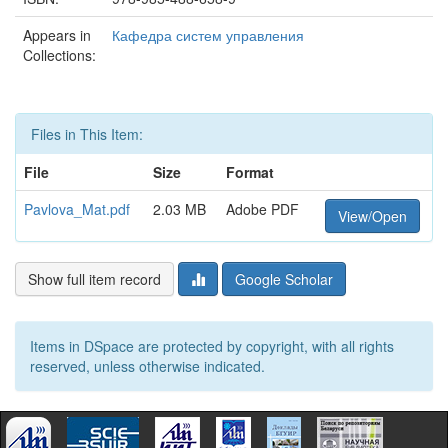
Appears in
Кафедра систем управления
Collections:
Files in This Item:
File
Size
Format
Pavlova_Mat.pdf
2.03 MB
Adobe PDF
View/Open
Show full item record
Google Scholar
Items in DSpace are protected by copyright, with all rights
reserved, unless otherwise indicated.