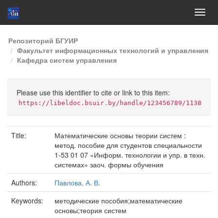
Skip
Репозиторий БГУИР
navigation
Факультет информационных технологий и управления
Кафедра систем управления
Please use this identifier to cite or link to this item:
https://libeldoc.bsuir.by/handle/123456789/1138
Title:
Математические основы теории систем :
метод. пособие для студентов специальности
1-53 01 07 «Информ. технологии и упр. в техн.
системах» заоч. формы обучения
Authors:
Павлова, А. В.
Keywords:
методические пособия;математические
основы;теория систем