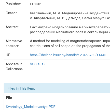
Publisher:
БГУИР
Citation:
Квартальный, М. А. Моделирование воздействия ма
А. Квартальный, М. В. Давыдов, Сагай Маруф Газ
Abstract:
Рассмотрено моделирование магнитотерапевтиче
распределении магнитного поля и локализации 
Alternative
A method for modeling of magnetotherapeutic impact
abstract:
contributions of coil shape on the propagation of th
URI:
https://libeldoc.bsuir.by/handle/123456789/11440
Appears in
№7 (101)
Collections:
Files in This Item:
File
Kvartalnyy_Modelirovaniye.PDF