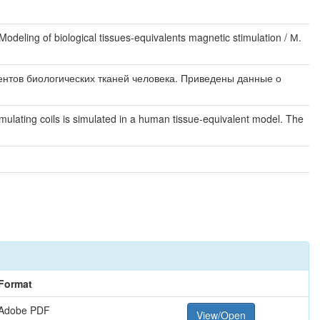
ing of biological tissues-equivalents magnetic stimulation / М.
нтов биологических тканей человека. Приведены данные о
ulating coils is simulated in a human tissue-equivalent model. The
Format
Adobe PDF
View/Open