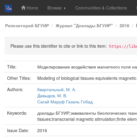
Home
Browse
Communities & Collections
Skip
Репозиторий БГУИР
Журнал "Доклады БГУИР"
2016
navigation
Please use this identifier to cite or link to this item:
https://lib
Title:
Моделирование воздействия магнитного поля на
Other Titles:
Modeling of biological tissues-equivalents magnetic
Authors:
Квартальный, М. А.
Давыдов, М. В.
Сагай Маруф Газаль Гобад
Keywords:
доклады БГУИР;эквиваленты биологических ткане
tissues;transcranial magnetic stimulation;finite ele
Issue Date:
2016