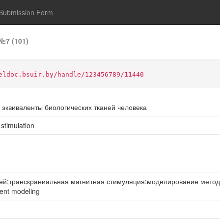
Submission Form
№7 (101)
eldoc.bsuir.by/handle/123456789/11440
 эквиваленты биологических тканей человека
 stimulation
й;транскраниальная магнитная стимуляция;моделирование методом 
ment modeling