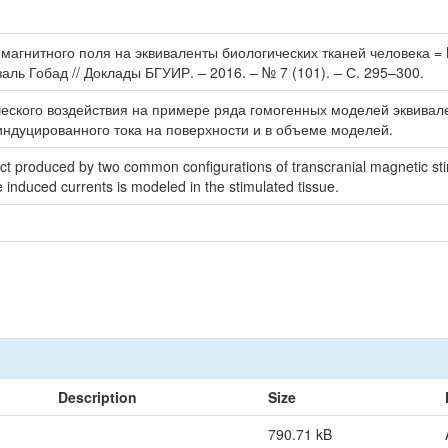
гнитного поля на эквиваленты биологических тканей человека = Model
аль Гобад // Доклады БГУИР. – 2016. – № 7 (101). – С. 295–300.
ского воздействия на примере ряда гомогенных моделей эквивале
индуцированного тока на поверхности и в объеме моделей.
 produced by two common configurations of transcranial magnetic stim
e induced currents is modeled in the stimulated tissue.
Description
Size
790.71 kB