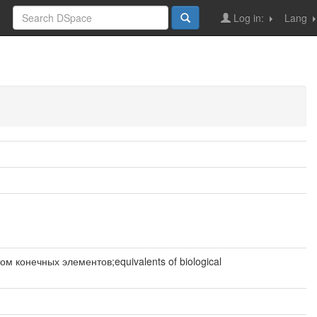
Log in:
Lang
конечных элементов;equivalents of biological