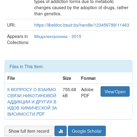
types of addiction forms due to metabolic
changes caused by the adoption of drugs, rather
than genetics.
URI:
https://libeldoc.bsuir.by/handle/123456789/11463
Appears in
Медэлектроника - 2015
Collections:
Files in This Item:
File
Size
Format
К ВОПРОСУ О ВЗАИМО
755.68
Adobe
View/Open
СВЯЗИ НИКОТИНОВОЙ
kB
PDF
АДДИКЦИИ И ДРУГИХ В
ИДОВ ХИМИЧЕСКОЙ ЗА
ВИСИМОСТИ.PDF
Show full item record
Google Scholar