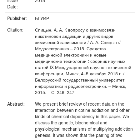
Issue
2015
Date:
Publisher:
БГУИР
Citation:
Спицын, А. А. К вопросу о взаимосвязи
никотиновой аддикции и других видов
химической зависимости / А. А. Спицын //
Медэлектроника – 2015. Средства
медицинской электроники и новые
медицинские технологии : сборник научных
статей IX Международной научно-технической
конференции, Минск, 4–5 декабря 2015 г. /
Белорусский государственный университет
информатики и радиоэлектроники. – Минск,
2015. – С. 246–247.
Abstract:
We present brief review of recent data on the
interaction between nicotine addiction and other
kinds of chemical dependency in this paper. We
discuss the genetic, biochemical and
physiological mechanisms of multiplying addiction
genesis. It was shown that the pairing of two