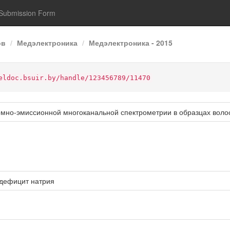
Submission Form
ов
Медэлектроника
Медэлектроника - 2015
eldoc.bsuir.by/handle/123456789/11470
мно-эмиссионной многоканальной спектрометрии в образцах воло
дефицит натрия