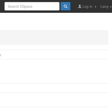
Log in:
Lang
с