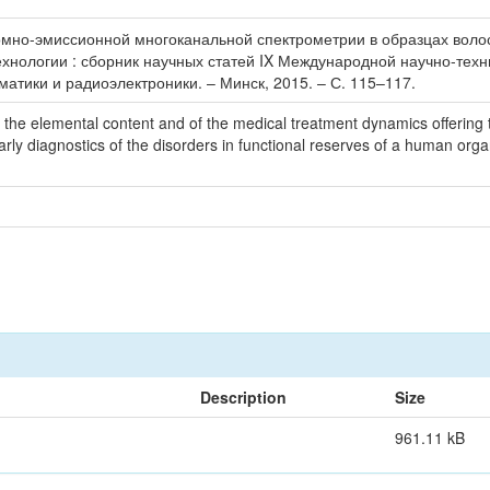
но-эмиссионной многоканальной спектрометрии в образцах волос / 
хнологии : сборник научных статей IX Международной научно-техни
атики и радиоэлектроники. – Минск, 2015. – С. 115–117.
n the elemental content and of the medical treatment dynamics offering 
 early diagnostics of the disorders in functional reserves of a human or
Description
Size
961.11 kB