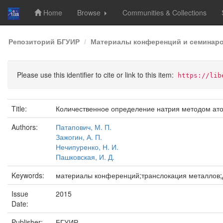
Home
Browse
Communities & Collections
Skip
Репозиторий БГУИР
Материалы конференций и семинар
navigation
Please use this identifier to cite or link to this item:
https://lib
Title:
Количественное определение натрия методом ато
Authors:
Патапович, М. П.
Зажогин, А. П.
Нечипуренко, Н. И.
Пашковская, И. Д.
Keywords:
материалы конференций;транслокация металлов;
Issue
2015
Date:
Publisher:
БГУИР