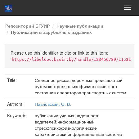
Skip
Репозиторий БГУИР
Научные публикации
navigation
Публикации в зарубежных изданиях
Please use this identifier to cite or link to this item:
https://libeldoc.bsuir.by/handle/123456789/11531
Title:
Снижение рисков дорожных происшествий
путем контроля психофизиологического
состояния операторов транспортных систем
Authors:
Павловская, О. В.
Keywords:
публикации ученых;надежность
водителей;информационный
стресс;психофизиологические
характеристики;информационная система