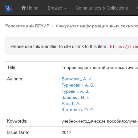
Home
Browse
Communities & Collections
Skip
Репозиторий БГУИР
Факультет информационных техноло
navigation
Please use this identifier to cite or link to this item:
https://lib
Title:
Теория вероятностей и математическ
Authors:
Волковец, А. И.
Гуринович, А. Б.
Гуревич, А. В.
Зайцева, И. Е.
Рак, Т. А.
Шатилова, О. О.
Keywords:
учебно-методические пособия;случа
Issue Date:
2017