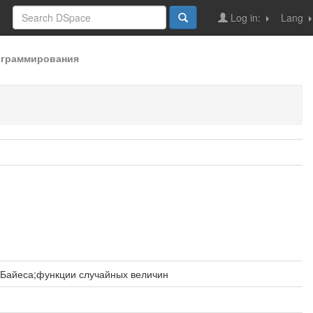
Log in:
Lang
ограммирования
 Байеса;функции случайных величин