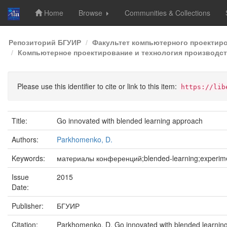
Home
Browse
Communities & Collections
Skip
Репозиторий БГУИР
Факультет компьютерного проектир
navigation
Компьютерное проектирование и технология производств
Please use this identifier to cite or link to this item:
https://lib
Title:
Go innovated with blended learning approach
Authors:
Parkhomenko, D.
Keywords:
материалы конференций;blended-learning;experim
Issue
2015
Date:
Publisher:
БГУИР
Citation:
Parkhomenko, D. Go innovated with blended learni