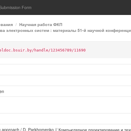
Submission Form
ования
Научная работа ФКП
а электронных систем : материалы 51-й научной конференции
eldoc.bsuir.by/handle/123456789/11690
en
ng approach / D. Parkhomenko // Компьютерное проектирование и те