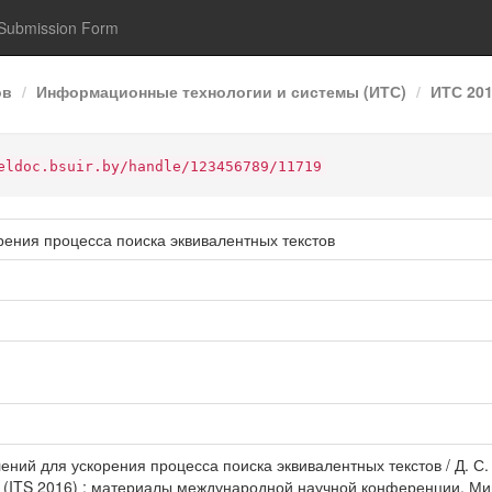
Submission Form
ов
Информационные технологии и системы (ИТС)
ИТС 20
eldoc.bsuir.by/handle/123456789/11719
ения процесса поиска эквивалентных текстов
ений для ускорения процесса поиска эквивалентных текстов / Д. С
16 (ITS 2016) : материалы международной научной конференции, Мин