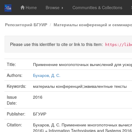
Home
Browse
Communities & Collections
Skip
Репозиторий БГУИР
Материалы конференций и семинар
navigation
Please use this identifier to cite or link to this item:
https://lib
Title:
Применение многопоточных вычислений для ускор
Authors:
Бухаров, Д. С.
Keywords:
материалы конференций;эквивалентные тексты
Issue
2016
Date:
Publisher:
БГУИР
Citation:
Бухаров, Д. С. Применение многопоточных вычисл
2016) = Information Technologies and Systems 20