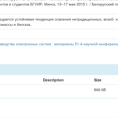
нтов и студентов БГУИР, Минск, 13–17 мая 2015 г. / Белорусский 
юдается устойчивая тенденция освоения нетрадиционных, возоб- но
омассы и биогаза.
водства электронных систем : материалы 51-й научной конференци
Description
Size
866 kB