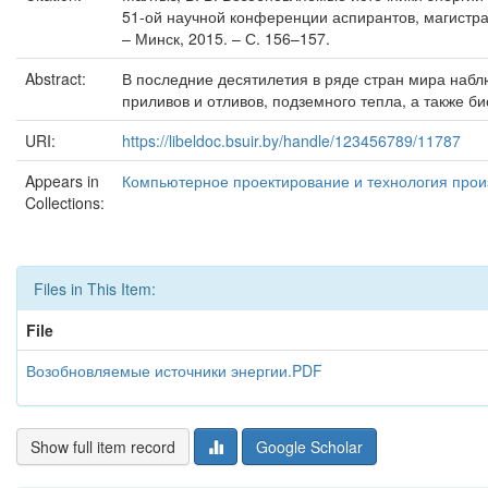
51-ой научной конференции аспирантов, магистра
– Минск, 2015. – С. 156–157.
Abstract:
В последние десятилетия в ряде стран мира набл
приливов и отливов, подземного тепла, а также би
URI:
https://libeldoc.bsuir.by/handle/123456789/11787
Appears in
Компьютерное проектирование и технология произ
Collections:
Files in This Item:
File
Возобновляемые источники энергии.PDF
Show full item record
Google Scholar