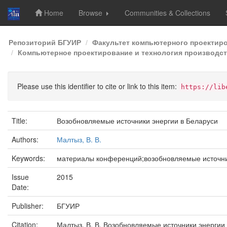
Home
Browse
Communities & Collections
Skip
Репозиторий БГУИР
Факультет компьютерного проектир
navigation
Компьютерное проектирование и технология производств
Please use this identifier to cite or link to this item:
https://lib
Title:
Возобновляемые источники энергии в Беларуси
Authors:
Малтыз, В. В.
Keywords:
материалы конференций;возобновляемые источни
Issue
2015
Date:
Publisher:
БГУИР
Citation:
Малтыз, В. В. Возобновляемые источники энергии 