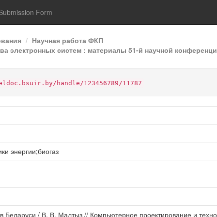
Submission Form
ования
Научная работа ФКП
а электронных систем : материалы 51-й научной конференции
eldoc.bsuir.by/handle/123456789/11787
ки энергии;биогаз
в Беларуси / В. В. Малтыз // Компьютерное проектирование и техн