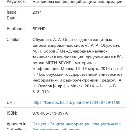
Keywords:
материалы конференций;защита информации
Issue
2014
Date:
Publisher:
БГУИР
Citation:
Обухович, А. А. Опыт создания защитных
автоматизированных систем / А. А. Обухович,
М. Н. Бобов // Международная научно-
техническая конференция, приуроченная к 50-
летию МРТИ-БГУИР : материалы
конференции, Минск, 18–19 марта 2014 г. : в 2
ч. / Белорусский государственный университет
информатики и радиоэлектроники ; редкол.: А.
Н. Осипов [и др.]. – Минск, 2014. – Ч. 1. – C.
318–319.
URI:
https://libeldoc.bsuir.by/handle/123456789/1180
ISBN:
978-985-543-037-8
Appears in
Секция «Защита информации, специальных и
Collections:
биологических объектов»