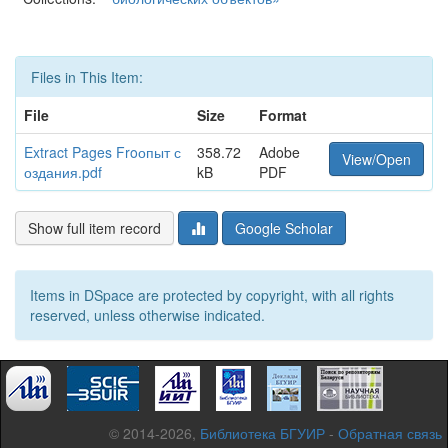
Files in This Item:
File
Size
Format
Extract Pages Froопыт с
358.72
Adobe
View/Open
оздания.pdf
kB
PDF
Show full item record
Google Scholar
Items in DSpace are protected by copyright, with all rights
reserved, unless otherwise indicated.
© 2014-2026,
Библиотека БГУИР
-
Обратная связь