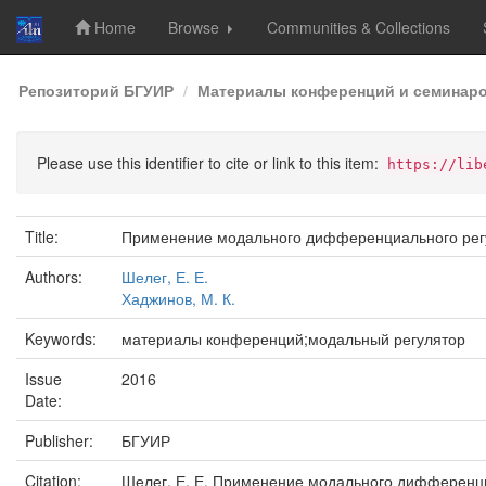
Home
Browse
Communities & Collections
Skip
Репозиторий БГУИР
Материалы конференций и семинар
navigation
Please use this identifier to cite or link to this item:
https://lib
Title:
Применение модального дифференциального рег
Authors:
Шелег, Е. Е.
Хаджинов, М. К.
Keywords:
материалы конференций;модальный регулятор
Issue
2016
Date:
Publisher:
БГУИР
Citation:
Шелег, Е. Е. Применение модального дифференциа