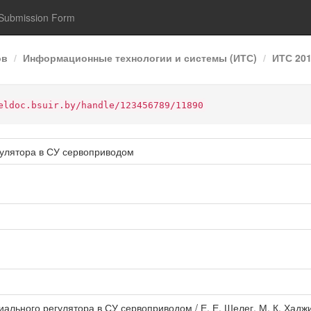
Submission Form
ов
Информационные технологии и системы (ИТС)
ИТС 20
eldoc.bsuir.by/handle/123456789/11890
улятора в СУ сервоприводом
льного регулятора в СУ сервоприводом / Е. Е. Шелег, М. К. Хад