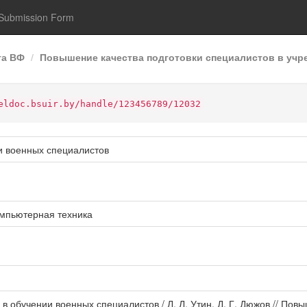
Submission Form
та ВФ
Повышение качества подготовки специалистов в учре
eldoc.bsuir.by/handle/123456789/12032
и военных специалистов
мпьютерная техника
в обучении военных специалистов / Л. Л. Утин, Д. Г. Дюжов // Пов