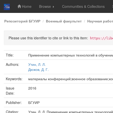
Home
Browse
Communities & Collections
Skip
Репозиторий БГУИР
Военный факультет
Научная рабо
navigation
Please use this identifier to cite or link to this item:
https://lib
Title:
Применение компьютерных технологий в обучени
Authors:
Утин, Л. Л.
Дюжов, Д. Г.
Keywords:
материалы конференций;военное образование;ко
Issue
2016
Date:
Publisher:
БГУИР
Citation:
Утин, Л. Л. Применение компьютерных технологий 