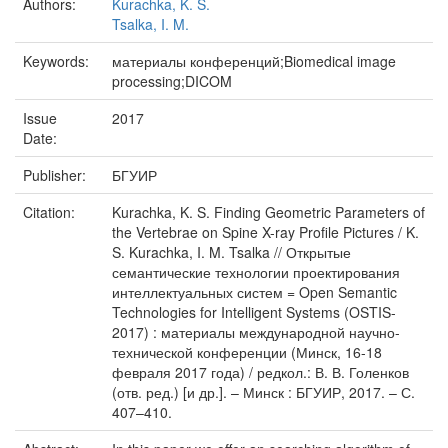
Authors:
Kurachka, K. S.
Tsalka, I. M.
Keywords:
материалы конференций;Biomedical image
processing;DICOM
Issue
2017
Date:
Publisher:
БГУИР
Citation:
Kurachka, K. S. Finding Geometric Parameters of
the Vertebrae on Spine X-ray Proﬁle Pictures / K.
S. Kurachka, I. M. Tsalka // Открытые
семантические технологии проектирования
интеллектуальных систем = Open Semantic
Technologies for Intelligent Systems (OSTIS-
2017) : материалы международной научно-
технической конференции (Минск, 16-18
февраля 2017 года) / редкол.: В. В. Голенков
(отв. ред.) [и др.]. – Минск : БГУИР, 2017. – С.
407–410.