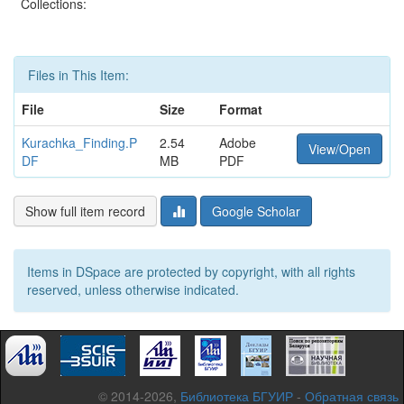
Collections:
Files in This Item:
File
Size
Format
Kurachka_Finding.P
2.54
Adobe
View/Open
DF
MB
PDF
Show full item record
Google Scholar
Items in DSpace are protected by copyright, with all rights
reserved, unless otherwise indicated.
© 2014-2026,
Библиотека БГУИР
-
Обратная связь