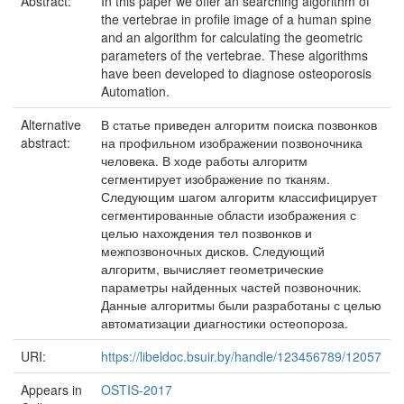
Abstract:
In this paper we offer an searching algorithm of
the vertebrae in proﬁle image of a human spine
and an algorithm for calculating the geometric
parameters of the vertebrae. These algorithms
have been developed to diagnose osteoporosis
Automation.
Alternative
В статье приведен алгоритм поиска позвонков
abstract:
на профильном изображении позвоночника
человека. В ходе работы алгоритм
сегментирует изображение по тканям.
Следующим шагом алгоритм классифицирует
сегментированные области изображения с
целью нахождения тел позвонков и
межпозвоночных дисков. Следующий
алгоритм, вычисляет геометрические
параметры найденных частей позвоночник.
Данные алгоритмы были разработаны с целью
автоматизации диагностики остеопороза.
URI:
https://libeldoc.bsuir.by/handle/123456789/12057
Appears in
OSTIS-2017