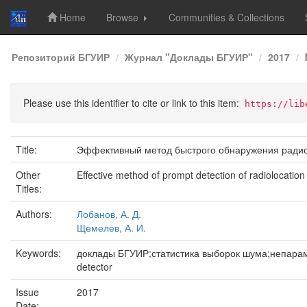
Home
Browse
Communities & Collections
Skip
Репозиторий БГУИР
Журнал "Доклады БГУИР"
2017
navigation
Please use this identifier to cite or link to this item:
https://lib
Title:
Эффективный метод быстрого обнаружения ради
Other
Effective method of prompt detection of radiolocation
Titles:
Authors:
Лобанов, А. Д.
Щемелев, А. И.
Keywords:
доклады БГУИР;статистика выборок шума;непарамет
detector
Issue
2017
Date: