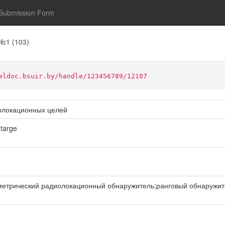
Submission Form
№1 (103)
eldoc.bsuir.by/handle/123456789/12107
олокационных целей
 targe
рический радиолокационный обнаружитель;ранговый обнаружитель;no