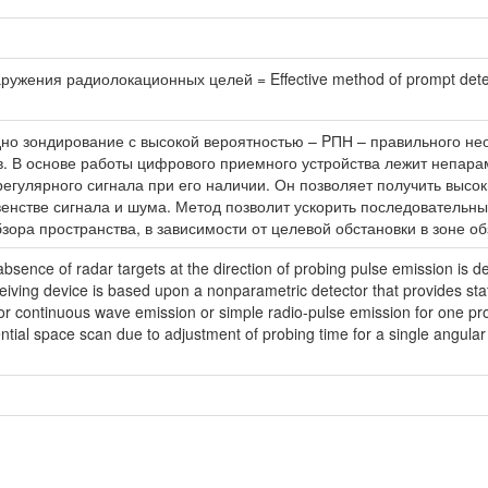
ения радиолокационных целей = Effective method of prompt detectio
дно зондирование с высокой вероятностью – PПН – правильного н
. В основе работы цифрового приемного устройства лежит непара
егулярного сигнала при его наличии. Он позволяет получить высо
енстве сигнала и шума. Метод позволит ускорить последовательны
зора пространства, в зависимости от целевой обстановки в зоне о
sence of radar targets at the direction of probing pulse emission is d
eceiving device is based upon a nonparametric detector that provides stati
ors for continuous wave emission or simple radio-pulse emission for one 
ntial space scan due to adjustment of probing time for a single angula