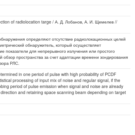
n of radiolocation targe / А. Д. Лобанов, А. И. Щемелев //
еобнаружения определяют отсутствие радиолокационных целей
метрический обнаружитель, который осуществляет
кие показатели для непрерывного излучения или простого
й обзор пространства за счет адаптации времени зондирования
бзора РЛС.
etermined in one period of pulse with high probability of PCDF
stical processing of input mix of noise and regular signal, if the
probing period of pulse emission when signal and noise are already
r direction and retaining space scanning beam depending on target