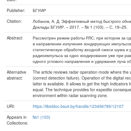
Publisher:
БГУИР
Citation:
Лобанов, А. Д. Эффективный метод быстрого обнаруж
Доклады БГУИР. – 2017. – № 1 (103). – С. 19–25.
Abstract:
Рассмотрен режим работы РЛС, при котором за о
в направлении излучения зондирующих импульсов
статистическую обработку входной смеси шума и р
радиоимпульса за одно зондирование уже при рав
одного углового направления и удержания луча об
Alternative
The article reviews radar operation mode where the ab
abstract:
(correct detection failure). Operation of the digital r
latter is available. It allows to get the high indicat
equal. The technique provides for expedite conseque
environment within radar scanning zone.
URI:
https://libeldoc.bsuir.by/handle/123456789/12107
Appears in
№1 (103)
Collections: