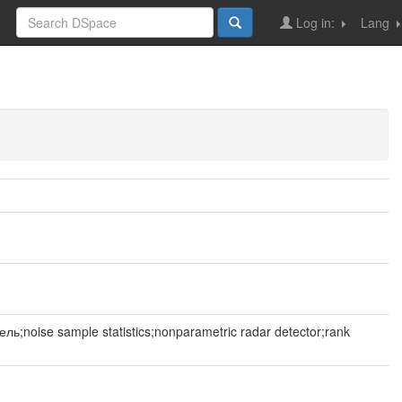
Log in:
Lang
ise sample statistics;nonparametric radar detector;rank