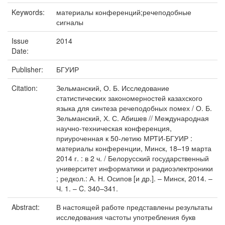
Keywords:
материалы конференций;речеподобные
сигналы
Issue
2014
Date:
Publisher:
БГУИР
Citation:
Зельманский, О. Б. Исследование
статистических закономерностей казахского
языка для синтеза речеподобных помех / О. Б.
Зельманский, Х. С. Абишев // Международная
научно-техническая конференция,
приуроченная к 50-летию МРТИ-БГУИР :
материалы конференции, Минск, 18–19 марта
2014 г. : в 2 ч. / Белорусский государственный
университет информатики и радиоэлектроники
; редкол.: А. Н. Осипов [и др.]. – Минск, 2014. –
Ч. 1. – C. 340–341.
Abstract:
В настоящей работе представлены результаты
исследования частоты употребления букв