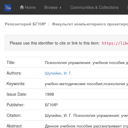
Home
Browse
Communities & Collections
Skip
Репозиторий БГУИР
Факультет компьютерного проектир
navigation
Please use this identifier to cite or link to this item:
https://lib
Title:
Психология управления: учебное пособие д
Authors:
Шупейко, И. Г.
Keywords:
учебно-методические пособия;психология 
Issue Date:
1998
Publisher:
БГУИР
Citation:
Шупейко, И. Г. Психология управления: уче
Abstract:
Данное учебное пособие рассматривает от