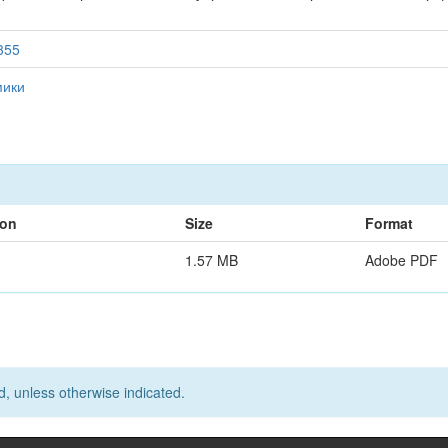
2355
мики
ion
Size
Format
1.57 MB
Adobe PDF
d, unless otherwise indicated.