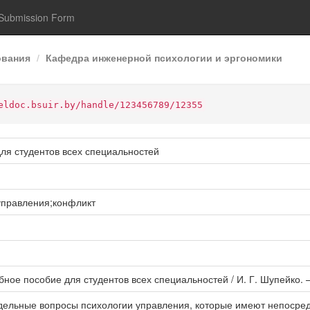
Submission Form
ования
Кафедра инженерной психологии и эргономики
eldoc.bsuir.by/handle/123456789/12355
ля студентов всех специальностей
управления;конфликт
бное пособие для студентов всех специальностей / И. Г. Шупейко. –
дельные вопросы психологии управления, которые имеют непосре