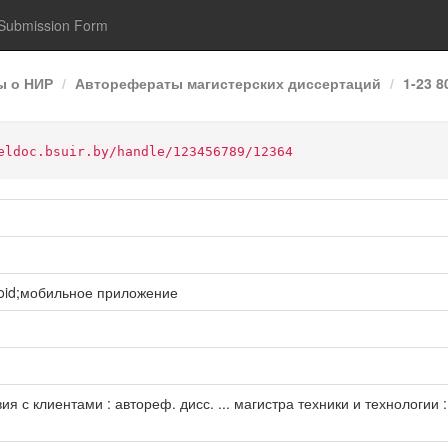
Submission Form
ы о НИР
Авторефераты магистерских диссертаций
1-23 
eldoc.bsuir.by/handle/123456789/12364
oid;мобильное приложение
 с клиентами : автореф. дисс. ... магистра техники и технологии : 1 -