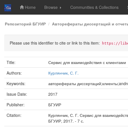
Home
Browse
Communities & Collections
Skip
Репозиторий БГУИР
Авторефераты диссертаций и отчет
navigation
Please use this identifier to cite or link to this item:
https://lib
Title:
Сервис для взаимодействия с клиентами
Authors:
Курлянчик, С. Г.
Keywords:
авторефераты диссертаций;клиенты;andr
Issue Date:
2017
Publisher:
БГУИР
Citation:
Курлянчик, С. Г. Сервис для взаимодействия
БГУИР, 2017. - 7 с.