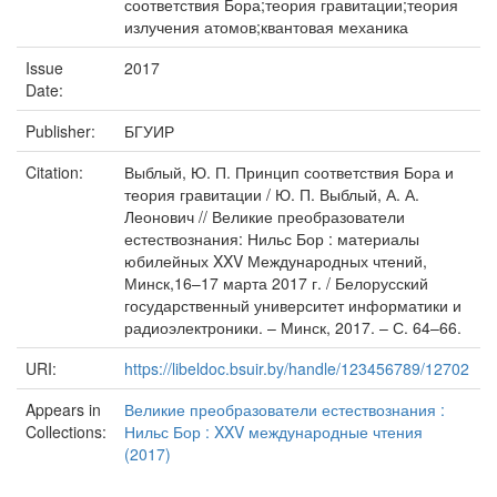
соответствия Бора;теория гравитации;теория
излучения атомов;квантовая механика
Issue
2017
Date:
Publisher:
БГУИР
Citation:
Выблый, Ю. П. Принцип соответствия Бора и
теория гравитации / Ю. П. Выблый, А. А.
Леонович // Великие преобразователи
естествознания: Нильс Бор : материалы
юбилейных XXV Международных чтений,
Минск,16–17 марта 2017 г. / Белорусский
государственный университет информатики и
радиоэлектроники. – Минск, 2017. – С. 64–66.
URI:
https://libeldoc.bsuir.by/handle/123456789/12702
Appears in
Великие преобразователи естествознания :
Collections:
Нильс Бор : XXV международные чтения
(2017)