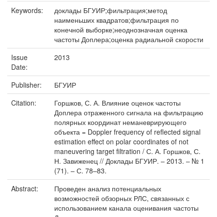
Keywords:
доклады БГУИР;фильтрация;метод
наименьших квадратов;фильтрация по
конечной выборке;неоднозначная оценка
частоты Доплера;оценка радиальной скорости
Issue
2013
Date:
Publisher:
БГУИР
Citation:
Горшков, С. А. Влияние оценок частоты
Доплера отраженного сигнала на фильтрацию
полярных координат неманеврирующего
объекта = Doppler frequency of reflected signal
estimation effect on polar coordinates of not
maneuvering target filtration / С. А. Горшков, С.
Н. Завиженец // Доклады БГУИР. – 2013. – № 1
(71). – С. 78–83.
Abstract:
Проведен анализ потенциальных
возможностей обзорных РЛС, связанных с
использованием канала оценивания частоты