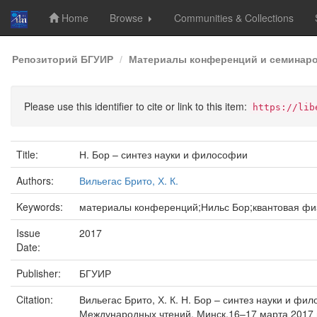
Home
Browse
Communities & Collections
Skip
Репозиторий БГУИР
Материалы конференций и семинар
navigation
Please use this identifier to cite or link to this item:
https://lib
Title:
Н. Бор – синтез науки и философии
Authors:
Вильегас Брито, Х. К.
Keywords:
материалы конференций;Нильс Бор;квантовая фи
Issue
2017
Date:
Publisher:
БГУИР
Citation:
Вильегас Брито, Х. К. Н. Бор – синтез науки и ф
Международных чтений, Минск,16–17 марта 2017 г.