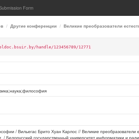
Submission Form
ов
Другие конференции
Великие преобразователи естеств
eldoc.bsuir.by/handle/123456789/12771
зика;наука;философия
илософии / Вильегас Брито Хуан Карлос // Великие преобразовател
 / Белорусский государственный университет информатики и радио