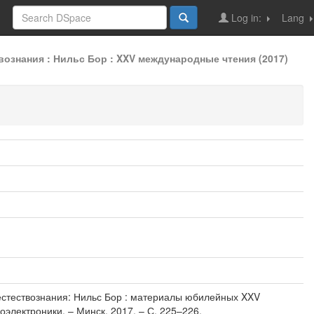
Log in:
Lang
ознания : Нильс Бор : XXV международные чтения (2017)
и естествознания: Нильс Бор : материалы юбилейных XXV
электроники. – Минск, 2017. – С. 225–226.