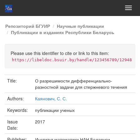
Skip
Репозиторий БГУИР
Научные публикации
navigation
Публикации в изданиях Республики Беларусь
Please use this identifier to cite or link to this item:
https://libeldoc.bsuir.by/handle/123456789/12948
Title:
О разрешимости дифференциально-
разностной задачи для стержневого течения
Authors:
Каянович, С. С.
Keywords:
публикации ученых
Issue
2017
Date:
Publisher:
Институт математики НАН Беларуси