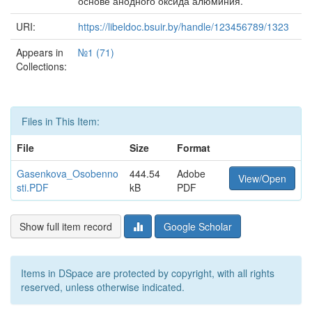
основе анодного оксида алюминия.
URI:
https://libeldoc.bsuir.by/handle/123456789/1323
Appears in
№1 (71)
Collections:
Files in This Item:
File
Size
Format
Gasenkova_Osobenno
444.54
Adobe
View/Open
sti.PDF
kB
PDF
Show full item record
Google Scholar
Items in DSpace are protected by copyright, with all rights
reserved, unless otherwise indicated.