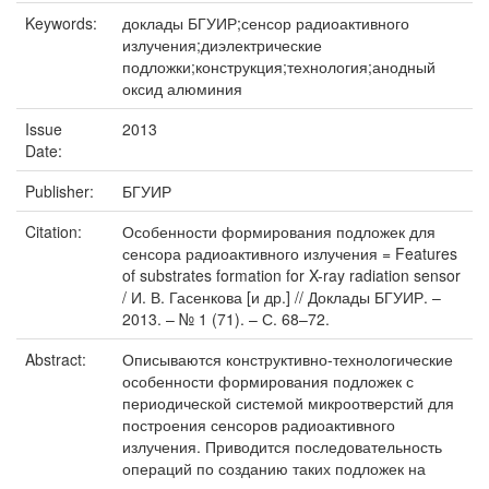
Keywords:
доклады БГУИР;сенсор радиоактивного
излучения;диэлектрические
подложки;конструкция;технология;анодный
оксид алюминия
Issue
2013
Date:
Publisher:
БГУИР
Citation:
Особенности формирования подложек для
сенсора радиоактивного излучения = Features
of substrates formation for X-ray radiation sensor
/ И. В. Гасенкова [и др.] // Доклады БГУИР. –
2013. – № 1 (71). – С. 68–72.
Abstract:
Описываются конструктивно-технологические
особенности формирования подложек с
периодической системой микроотверстий для
построения сенсоров радиоактивного
излучения. Приводится последовательность
операций по созданию таких подложек на