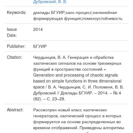
Дубровский, В. В.
Keywords:
доклады БГУИР;хаос-процесс;нелинейная
формирующая функция;помехоустойчивость
Issue
2014
Date:
Publisher:
БГУИР
Citation:
Чердынцев, В. А. Генерация и обработка
хаотических сигналов на основе трехмерных
функций в пространстве состояний =
Generation and processing of chaotic signals
based on simple functions in three dimensional
space / В. А. Чердынцев, С. И. Половеня, В. В.
Дубровский // Доклады БГУИР. – 2014. – № 4
(82). – С. 23–28.
Abstract:
Рассмотрен новый класс хаотических
генераторов, хаотический процесс в которых
формируется на основе распределенных во
времени отображений. Приведены алгоритмы