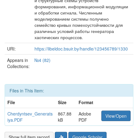
и структурные схемы устройств
формирования, информационной модуляции
и обработки сигнала. Численным
моделированием системы получено
семейство кривых помехоустойчивости для
различных условий работы генератора
хаотических процессов.
URI:
https://libeldoc.bsuir.by/handle/123456789/1330
Appears in
№4 (82)
Collections:
Files in This Item:
File
Size
Format
Cherdyntsev_Generats
867.88
Adobe
View/Open
iya.PDF
kB
PDF
Show full item record
Google Scholar