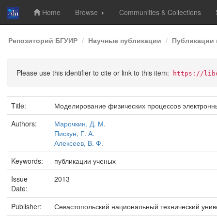
Home
Browse
Communities & Collections
Skip
Репозиторий БГУИР
Научные публикации
Публикации 
navigation
Please use this identifier to cite or link to this item:
https://lib
Title:
Моделирование физических процессов электронн
Authors:
Марочкин, Д. М.
Пискун, Г. А.
Алексеев, В. Ф.
Keywords:
публикации ученых
Issue
2013
Date:
Publisher:
Севастопольский национальный технический унив