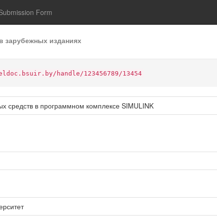
Submission Form
в зарубежных изданиях
eldoc.bsuir.by/handle/123456789/13454
ых средств в программном комплексе SIMULINK
ерситет