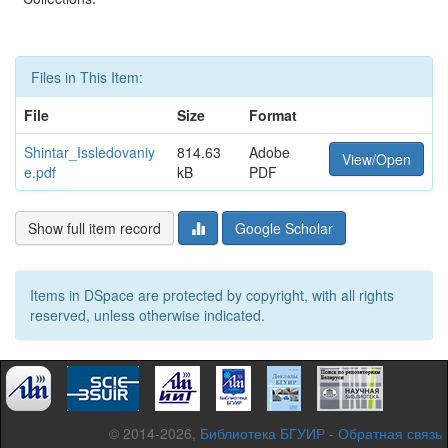
Files in This Item:
File
Size
Format
Shintar_Issledovaniy
814.63
Adobe
View/Open
e.pdf
kB
PDF
Show full item record
Google Scholar
Items in DSpace are protected by copyright, with all rights
reserved, unless otherwise indicated.
© 2014-2026,
Библиотека БГУИР
-
Обратная связь