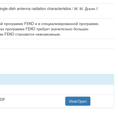
-dish antenna radiation characteristics / М. М. Дгали //
ой программе FEKO и в специализированной программе.
атах программа FEKO требует значительно больших
ме FEKO становится невозможным.
PDF
View/Open