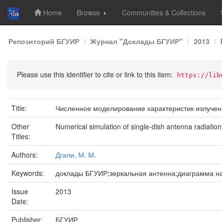
Home
Browse
Communities & Collections
Skip
Репозиторий БГУИР
Журнал "Доклады БГУИР"
2013
navigation
Please use this identifier to cite or link to this item:
https://lib
Title:
Численное моделирование характеристик излучен
Other
Numerical simulation of single-dish antenna radiation
Titles:
Authors:
Дгали, М. М.
Keywords:
доклады БГУИР;зеркальная антенна;диаграмма н
Issue
2013
Date:
Publisher:
БГУИР