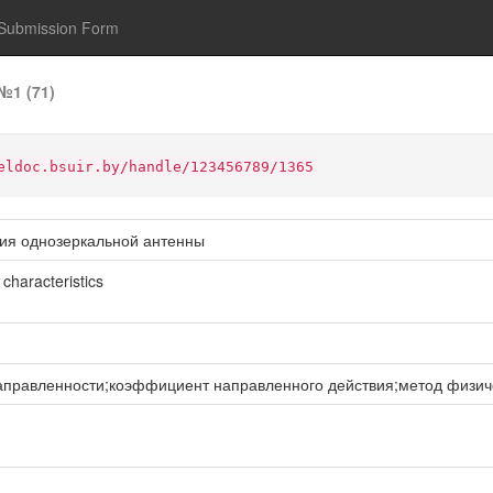
Submission Form
№1 (71)
eldoc.bsuir.by/handle/123456789/1365
ия однозеркальной антенны
 characteristics
аправленности;коэффициент направленного действия;метод физич