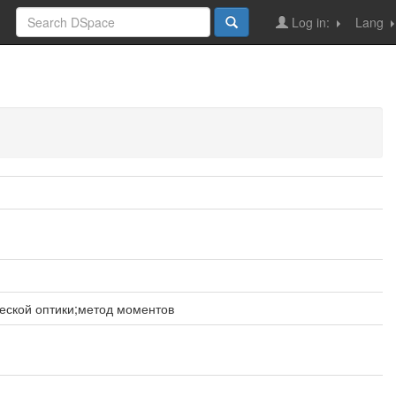
Log in:
Lang
еской оптики;метод моментов