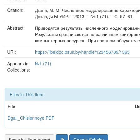
Citation:
Дгали, М. М. Численное моделирование характеристи
Доклады БГУИР. – 2013. – № 1 (71). – С. 57–61.
Abstract:
Приводятся результаты численного моделировани
Результаты сравниваются по различным критериям
компьютерных ресурсов. При сложном облучателе
URI:
https://libeldoc.bsuir.by/handle/123456789/1365
Appears in
№1 (71)
Collections:
Files in This Item:
File
De
Dgali_Chislennoye.PDF
Show full item record
Google Scholar