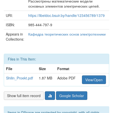
Рассмотрены математические модели
основных элементов электрических цепей.
URI:
https://libeldoc.bsuir.by/handle/123456789/1379
ISBN:
985-444-797-9
Appears in
Кафедра теоретических основ электротехники
Collections:
Files in This Item:
File
Size
Format
Shilin_Proekt.pdf
1.87 MB
Adobe PDF
View/Open
Show full item record
Google Scholar
Items in DSpace are protected by copyright, with all rights