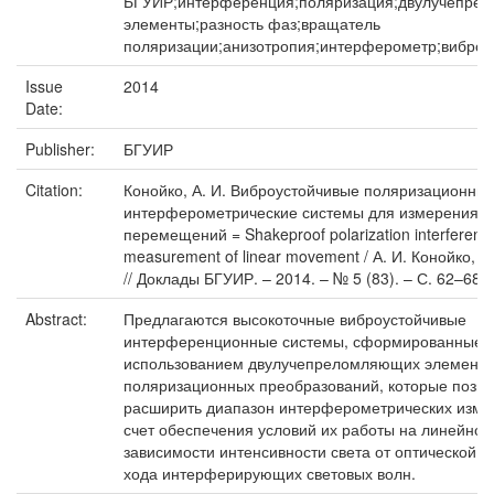
БГУИР;интерференция;поляризация;двулучепре
элементы;разность фаз;вращатель
поляризации;анизотропия;интерферометр;виброу
Issue
2014
Date:
Publisher:
БГУИР
Citation:
Конойко, А. И. Виброустойчивые поляризационны
интерферометрические системы для измерения 
перемещений = Shakeproof polarization interferenc
measurement of linear movement / А. И. Конойко, Р
// Доклады БГУИР. – 2014. – № 5 (83). – С. 62–68.
Abstract:
Предлагаются высокоточные виброустойчивые
интерференционные системы, сформированные 
использованием двулучепреломляющих элементо
поляризационных преобразований, которые позв
расширить диапазон интерферометрических изме
счет обеспечения условий их работы на линейном
зависимости интенсивности света от оптической р
хода интерферирующих световых волн.