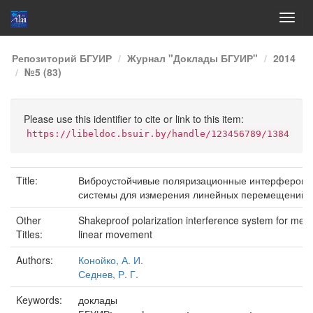
Skip
Репозиторий БГУИР
Журнал "Доклады БГУИР"
2014
navigation
№5 (83)
Please use this identifier to cite or link to this item:
https://libeldoc.bsuir.by/handle/123456789/1384
Title:
Виброустойчивые поляризационные интерфероме
системы для измерения линейных перемещений
Other
Shakeproof polarization interference system for mea
Titles:
linear movement
Authors:
Конойко, А. И.
Седнев, Р. Г.
Keywords:
доклады