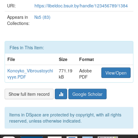
URI:
https://libeldoc.bsuir.by/handle/123456789/1384
Appears in
№5 (83)
Collections:
Files in This Item:
File
Size
Format
Konoyko_Vibroustoychi
771.19
Adobe
View/Open
vyye.PDF
kB
PDF
Show full item record
Google Scholar
Items in DSpace are protected by copyright, with all rights
reserved, unless otherwise indicated.