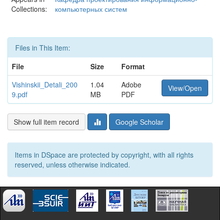
Collections:
компьютерных систем
Files in This Item:
File
Size
Format
Vishinskii_Detali_200
1.04
Adobe
View/Open
9.pdf
MB
PDF
Show full item record
Google Scholar
Items in DSpace are protected by copyright, with all rights
reserved, unless otherwise indicated.