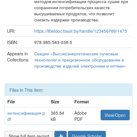
методов интенсификации процесса сушки при
сохранении потребительских качеств
высушиваемых продуктов, что позволит
снизить издержки производства.
URI:
https://libeldoc.bsuir.by/handle/123456789/1475
ISBN:
978-985-543-038-5
Appears in
Секция «Высокоэнергетические пучковые
Collections:
технологии и прецизионное оборудование в
производстве изделий электроники и оптики»
Files in This Item:
File
Size
Format
интенсификация.p
365.84
Adobe
View/Open
df
kB
PDF
Show full item record
Google Scholar