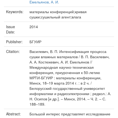
Емельянов, А. И.
Keywords:
материалы конференций;кривая
сушки;сушильный агент;влага
Issue
2014
Date:
Publisher:
БГУИР
Citation:
Василевич, В. П. Интенсификация процесса
сушки влажных материалов / В. П. Василевич,
А. А. Костюкевич, А. И. Емельянов //
Международная научно-техническая
конференция, приуроченная к 50-летию
МРТИ-БГУИР : материалы конференции,
Минск, 18–19 марта 2014 г. : в 2 ч. /
Белорусский государственный университет
информатики и радиоэлектроники ; редкол.: А.
Н. Осипов [и др.]. – Минск, 2014. – Ч. 2. – С.
188–189.
Abstract:
Большой интерес представляет исследование