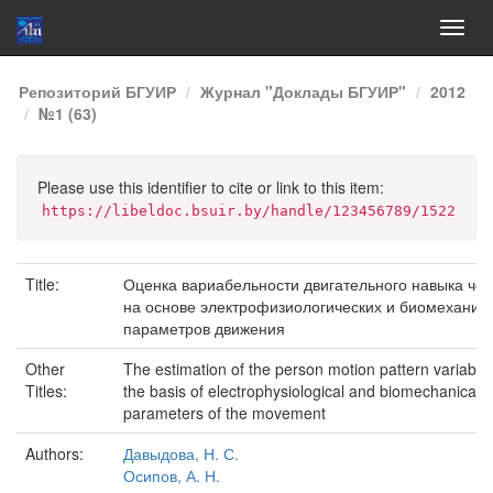
Skip
Репозиторий БГУИР
Журнал "Доклады БГУИР"
2012
navigation
№1 (63)
Please use this identifier to cite or link to this item:
https://libeldoc.bsuir.by/handle/123456789/1522
Title:
Оценка вариабельности двигательного навыка че
на основе электрофизиологических и биомеханич
параметров движения
Other
The estimation of the person motion pattern variabili
Titles:
the basis of electrophysiological and biomechanical
parameters of the movement
Authors:
Давыдова, Н. С.
Осипов, А. Н.