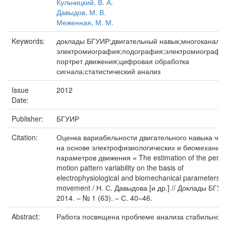
Кульчицкий, В. А.
Давыдов, М. В.
Меженная, М. М.
Keywords:
доклады БГУИР;двигательный навык;многоканаль
электромиография;подография;электромиографи
портрет движения;цифровая обработка
сигнала;статистический анализ
Issue
2012
Date:
Publisher:
БГУИР
Citation:
Оценка вариабельности двигательного навыка че
на основе электрофизиологических и биомеханич
параметров движения = The estimation of the pers
motion pattern variability on the basis of
electrophysiological and biomechanical parameters o
movement / Н. С. Давыдова [и др.] // Доклады БГУИ
2014. – № 1 (63). – С. 40–46.
Abstract:
Работа посвящена проблеме анализа стабильнос