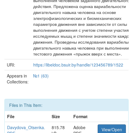
выполнения человеком заданного двигательного
действия. Предложена оценка вариабельности
двигательного навыка человека на основе
электрофизиологических и биомеханических
параметров движения вне зависимости от силы
выполнения движения с учетом степени участия
исследуемых мышц и степени значимости каждой
движения. Проведены исследования вариабельно
двигательного навыка человека при выполнении
тестового движения «прыжок вверх с места».
URI:
https://libeldoc.bsuir.by/handle/123456789/1522
Appears in
№1 (63)
Collections:
Files in This Item:
File
Size
Format
Davydova_Otsenka.
815.78
Adobe
View/Open