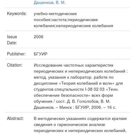
Дашенков, В. М.
Keywords:
учебно-методические
пособия;частота;периодические
колебания;непериодические колебания
Issue
2006
Date:
Publisher:
БГУИР
Citation:
Исследование частотных характеристик
периодических и непериодических колебаний :
метод. указания к лаборатор. работе по
дисциплине «Теория колебаний и волн» для
студентов спецтальности I-38 02 03 «Техн.
обеспечение безопасности» всех форм
обучения / сост. Д. В. Гололобов, В. М.
Дашенков. – Минск : БГУИР, 2006. – 16 с.
Abstract:
В методических указаниях содержатся краткие
сведения о гармоническом анализе
периодических и непериодических колебаний,