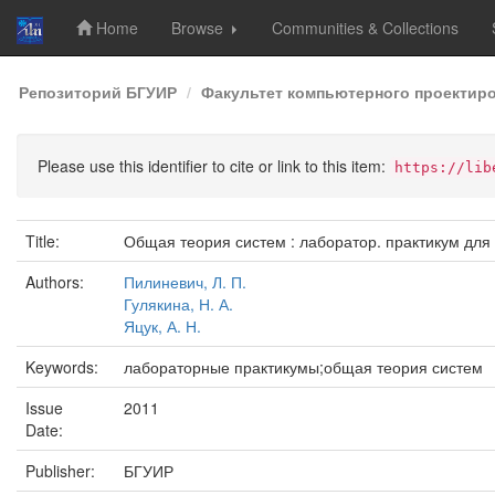
Home
Browse
Communities & Collections
Skip
Репозиторий БГУИР
Факультет компьютерного проектир
navigation
Please use this identifier to cite or link to this item:
https://lib
Title:
Общая теория систем : лаборатор. практикум для
Authors:
Пилиневич, Л. П.
Гулякина, Н. А.
Яцук, А. Н.
Keywords:
лабораторные практикумы;общая теория систем
Issue
2011
Date:
Publisher:
БГУИР