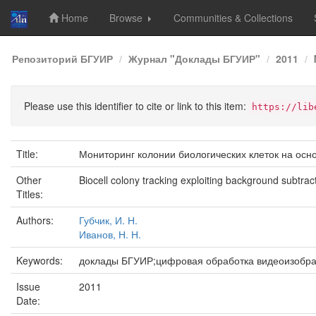
Home
Browse
Communities & Collections
Skip
Репозиторий БГУИР
Журнал "Доклады БГУИР"
2011
navigation
Please use this identifier to cite or link to this item:
https://lib
Title:
Мониторинг колонии биологических клеток на осн
Other
Biocell colony tracking exploiting background subtra
Titles:
Authors:
Губчик, И. Н.
Иванов, Н. Н.
Keywords:
доклады БГУИР;цифровая обработка видеоизобра
Issue
2011
Date: