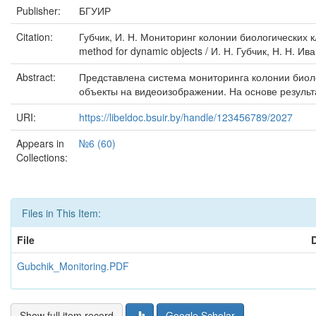
Publisher:
БГУИР
Citation:
Губчик, И. Н. Мониторинг колонии биологических кл
method for dynamic objects / И. Н. Губчик, Н. Н. Ив
Abstract:
Представлена система мониторинга колонии биол
объекты на видеоизображении. На основе резуль
URI:
https://libeldoc.bsuir.by/handle/123456789/2027
Appears in
№6 (60)
Collections:
Files in This Item:
File
Gubchik_Monitoring.PDF
Show full item record
Google Scholar