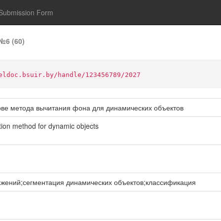
Submission Form
№6 (60)
eldoc.bsuir.by/handle/123456789/2027
ове метода вычитания фона для динамических объектов
ction method for dynamic objects
жений;сегментация динамических объектов;классификация