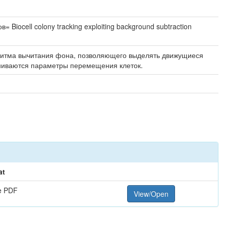
iocell colony tracking exploiting background subtraction
оритма вычитания фона, позволяющего выделять движущиеся
ениваются параметры перемещения клеток.
at
e PDF
View/Open