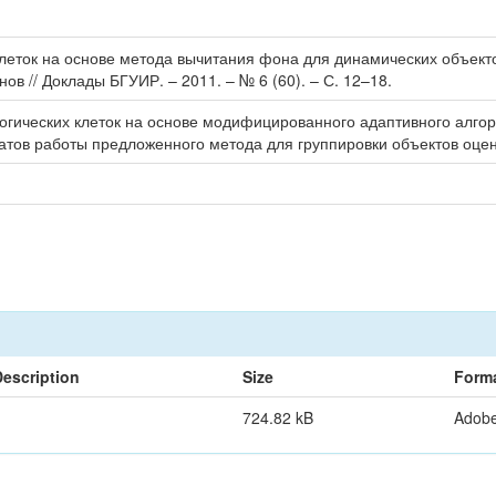
еток на основе метода вычитания фона для динамических объектов= B
анов // Доклады БГУИР. – 2011. – № 6 (60). – С. 12–18.
огических клеток на основе модифицированного адаптивного алг
татов работы предложенного метода для группировки объектов оц
Description
Size
Form
724.82 kB
Adob