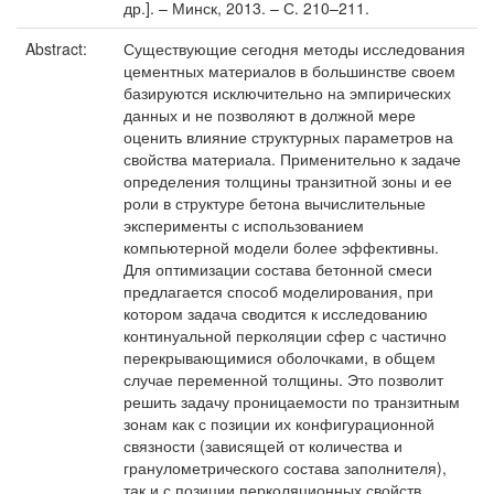
др.]. – Минск, 2013. – С. 210–211.
Abstract:
Существующие сегодня методы исследования
цементных материалов в большинстве своем
базируются исключительно на эмпирических
данных и не позволяют в должной мере
оценить влияние структурных параметров на
свойства материала. Применительно к задаче
определения толщины транзитной зоны и ее
роли в структуре бетона вычислительные
эксперименты с использованием
компьютерной модели более эффективны.
Для оптимизации состава бетонной смеси
предлагается способ моделирования, при
котором задача сводится к исследованию
континуальной перколяции сфер с частично
перекрывающимися оболочками, в общем
случае переменной толщины. Это позволит
решить задачу проницаемости по транзитным
зонам как с позиции их конфигурационной
связности (зависящей от количества и
гранулометрического состава заполнителя),
так и с позиции перколяционных свойств