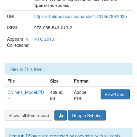
транзитной зоны.
URI:
https://libeldoc.bsuir.by/handle/123456789/2035
ISBN:
978-985-543-013-2
Appears in
ИТС 2013
Collections:
Files in This Item:
File
Size
Format
Divinets_Model.PD
469.65
Adobe
View/Open
F
kB
PDF
Show full item record
Google Scholar
Items in DSpace are protected by copyright, with all rights