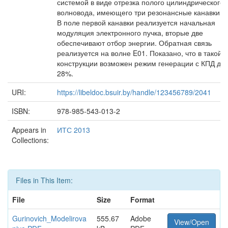
системой в виде отрезка полого цилиндрического
волновода, имеющего три резонансные канавки.
В поле первой канавки реализуется начальная
модуляция электронного пучка, вторые две
обеспечивают отбор энергии. Обратная связь
реализуется на волне E01. Показано, что в такой
конструкции возможен режим генерации с КПД до
28%.
URI:
https://libeldoc.bsuir.by/handle/123456789/2041
ISBN:
978-985-543-013-2
Appears in
ИТС 2013
Collections:
Files in This Item:
File
Size
Format
Gurinovich_Modelirova
555.67
Adobe
View/Open